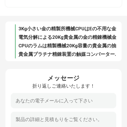
工場旅行
3Kg小さい金の精製所機械CPUはEの不用な金の回復をぶつける
品質管理
電気分解による20Kg貴金属の金の精錬機械金の回復
CPUのラムは精製機械20Kg容量の貴金属の抽出に銀を着せる
私達に連絡しなさい
貴金属プラチナ精錬装置の触媒コンバーターの金属の回復
パラジウム ロジウム プラチナ精製装置PGMの回復システム
ニュース
Eco友好的なプラチナ精錬装置の触媒コンバーターPGMの回復
メッセージ
自動車排気の触媒プラチナ精製装置PGMの精製所抽出
折り返しご連絡いたします！
金の精錬機械
高い濃度窒素化合物の煙道の不用なガスの処置装置システム
窒素化合物のガス送管の処置システム多段式ジェット機のタイプぬれたガス スクラバー
フル オートの銀製の精製機械200kg容量の銀の電気分解
銀製の精製機械
セリウムの金の浄化機械99.999%純度の金の電気分解機械
三相4-6Kg容量の誘導の金の溶ける炉装置380V
プラチナ精錬装置