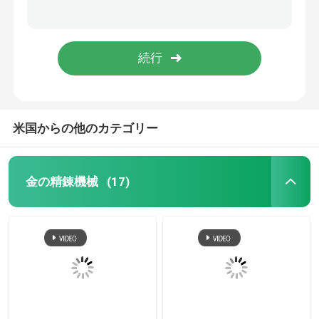
1-4kgステンレス鋼の溶ける炉プラチナ パラジウム誘導加熱の炉
10kwプラチナ パラジウム金のステンレス鋼の溶ける炉の最高の2600の程度
銀製の電気分解機械
触媒コンバーターの不用な車からのセリウム パラジウム抽出
Gremetの不用なガスの処置装置のぬれたスクラバー システム汚染無し
ガス吸収 タワー
高い濃度窒素化合物の無駄ガスの処置装置のセリウム
PGMの精製所のための産業窒素化合物の不用なガスの処置装置
不用なガスの処置装置
米国からの他のカテゴリー
多段式ジェット機の無駄ガスの処置装置の高い濃度の窒素酸化物
石油化学産業プラチナ精錬装置パラジウム ロジウム回復および精錬
誘導の金の溶ける炉
金の精錬機械
(17)
銀製の誘導加熱
銀製の投げる機械
陸軍少尉の階級章の鋳造機械