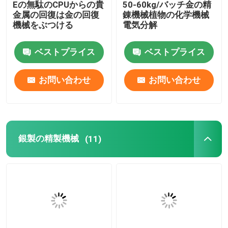
Eの無駄のCPUからの貴
50-60kg/バッチ金の精
金属の回復は金の回復
錬機械植物の化学機械
ステンレス鋼の溶ける炉
機械をぶつける
電気分解
ベストプライス
ベストプライス
プラチナ溶ける炉
お問い合わせ
お問い合わせ
銀製の精製機械
(11)