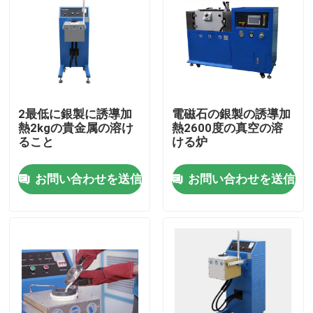
2最低に銀製に誘導加
電磁石の銀製の誘導加
熱2kgの貴金属の溶け
熱2600度の真空の溶
ること
ける炉
お問い合わせを送信
お問い合わせを送信
家
プロダクト
私達について