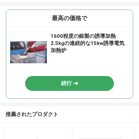
最高の価格で
1600程度の銀製の誘導加熱
2.5kgの連続的な15kw誘導電気
加熱炉
続行
推薦されたプロダクト