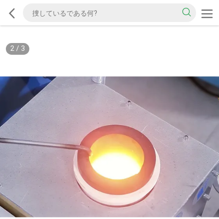
2
/
3