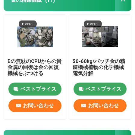
金の精錬機械
(17)
ステンレス鋼の溶ける炉
プラチナ溶ける炉
Eの無駄のCPUからの貴
50-60kg/バッチ金の精
金属の回復は金の回復
錬機械植物の化学機械
機械をぶつける
電気分解
ベストプライス
ベストプライス
お問い合わせ
お問い合わせ