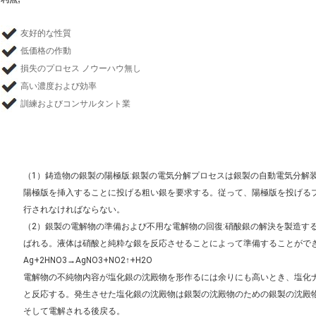
友好的な性質
低価格の作動
損失のプロセス ノウーハウ無し
高い濃度および効率
訓練およびコンサルタント業
（1）鋳造物の銀製の陽極版:銀製の電気分解プロセスは銀製の自動電気分解
陽極版を挿入することに投げる粗い銀を要求する。従って、陽極版を投げる
行されなければならない。
（2）銀製の電解物の準備および不用な電解物の回復:硝酸銀の解決を製造す
ばれる。液体は硝酸と純粋な銀を反応させることによって準備することができ
Ag+2HNO3→AgNO3+NO2↑+H2O
電解物の不純物内容が塩化銀の沈殿物を形作るには余りにも高いとき、塩化
と反応する。発生させた塩化銀の沈殿物は銀製の沈殿物のための銀製の沈殿
そして電解される後戻る。