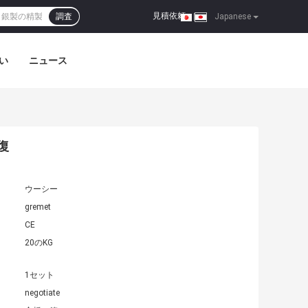
見積依頼
調査
|
Japanese
い
ニュース
復
ウーシー
gremet
CE
20のKG
1セット
negotiate