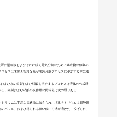
装置に陽極版およびそれに続く電気分解のために鋳造物の銀製の
プロセスは未加工粗野な銀が電気分解プロセスに参加する前に遂
るおよび水の銀製および硝酸を混合するプロセスは液体の作成呼
る。銀製および硝酸の反作用の同等化は次の通りある:
ナトリウムは不用な電解物に加えられ、塩化ナトリウムは硝酸銀
物のバレル、および得られる粗い銀にろ過が溶けた、投げられ、