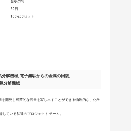
合板の箱
30日
100-200セット
気分解機械
電子無駄からの金属の回復
,
,
気分解機械
価値を開発し可変的な容量を写し出すことができる物理的な、化学
準備している私達のプロジェクト チーム。