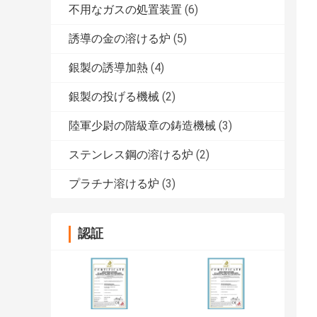
不用なガスの処置装置
(6)
誘導の金の溶ける炉
(5)
銀製の誘導加熱
(4)
銀製の投げる機械
(2)
陸軍少尉の階級章の鋳造機械
(3)
ステンレス鋼の溶ける炉
(2)
プラチナ溶ける炉
(3)
認証