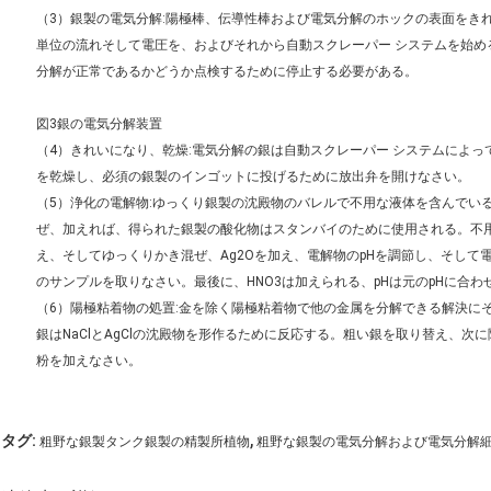
（3）銀製の電気分解:陽極棒、伝導性棒および電気分解のホックの表面をき
単位の流れそして電圧を、およびそれから自動スクレーパー システムを始め
分解が正常であるかどうか点検するために停止する必要がある。
図3銀の電気分解装置
（4）きれいになり、乾燥:電気分解の銀は自動スクレーパー システムによ
を乾燥し、必須の銀製のインゴットに投げるために放出弁を開けなさい。
（5）浄化の電解物:ゆっくり銀製の沈殿物のバレルで不用な液体を含んでいる
ぜ、加えれば、得られた銀製の酸化物はスタンバイのために使用される。不
え、そしてゆっくりかき混ぜ、Ag2Oを加え、電解物のpHを調節し、そし
のサンプルを取りなさい。最後に、HNO3は加えられる、pHは元のpHに合
（6）陽極粘着物の処置:金を除く陽極粘着物で他の金属を分解できる解決にそ
銀はNaClとAgClの沈殿物を形作るために反応する。粗い銀を取り替え、
粉を加えなさい。
,
タグ:
粗野な銀製タンク銀製の精製所植物
粗野な銀製の電気分解および電気分解