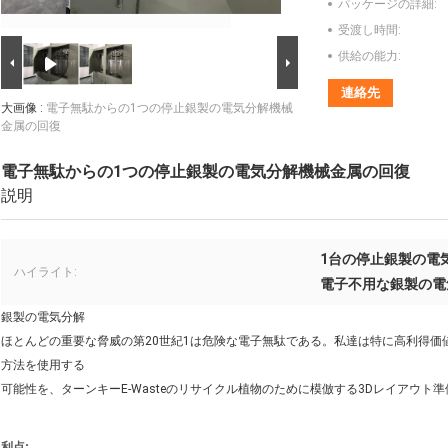
パッケージの詳細:
受渡し時間:
供給の能力:
連絡先
大画像 :
電子無駄からの1つの停止銀製の電気分解機械
金属の回復
電子無駄からの1つの停止銀製の電気分解機械金属の回復
説明
1台の停止銀製の電
ハイライト:
電子不用な銀製の電
銀製の電気分解
ほとんどの重要な脅威の第20世紀1は危険な電子無駄である。私達は特に高利得
方法を使用する
可能性を、ターンキーE-Wasteのリサイクル植物のために模倣する3Dレイアウト
利点;