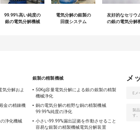
99.99%高い純度の
電気分解の銀製の
友好的なセリウ
銀の電気分解機械
回復システム
の銀の電気分解
貴金属のリサイク
99.99%高い純度の
械電気分解の銀
ル
銀の抽出機械
の細胞Eco
メ
銀製の精製機械
電気分解およ
50Kg容量電気分解による銀の銀製の精製
機械浄化
殿金の精錬機
銅の電気分解の粗野な銅の精製機械
99.99%純度の浄化
金の浄化機械
小さい99.99%漏出証拠を作動させること
容易な銀製の精製機械電気分解装置