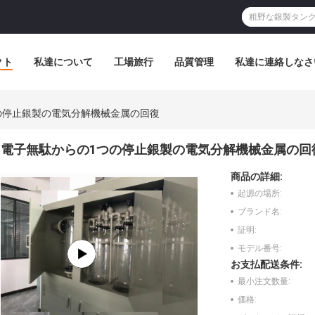
クト
私達について
工場旅行
品質管理
私達に連絡しなさ
の停止銀製の電気分解機械金属の回復
電子無駄からの1つの停止銀製の電気分解機械金属の回
商品の詳細:
起源の場所:
ブランド名:
証明:
モデル番号:
お支払配送条件:
最小注文数量:
価格: