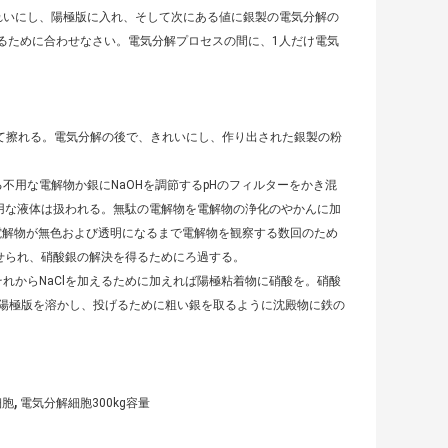
れいにし、陽極版に入れ、そして次にある値に銀製の電気分解の
るために合わせなさい。電気分解プロセスの間に、1人だけ電気
って擦れる。電気分解の後で、きれいにし、作り出された銀製の粉
不用な電解物か銀にNaOHを調節するpHのフィルターをかき混
用な液体は扱われる。無駄の電解物を電解物の浄化のやかんに加
て電解物が無色および透明になるまで電解物を観察する数回のため
わせられ、硝酸銀の解決を得るためにろ過する。
れからNaClを加えるために加えれば陽極粘着物に硝酸を。硝酸
次に陽極版を溶かし、投げるために粗い銀を取るように沈殿物に鉄の
,
細胞
電気分解細胞300kg容量