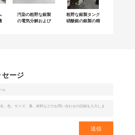
ム
汚染の粗野な銀製
粗野な銀製タンク
機
の電気分解および
硝酸銀の銀製の精
製
電気分解細胞
製所植物の電気分
300kg容量無し
解
ッセージ