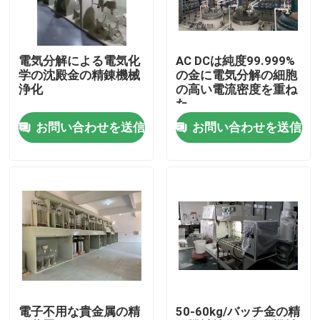
工場旅行
電気分解による電気化
AC DCは純度99.999%
学の沈殿金の精錬機械
の金に電気分解の細胞
品質管理
浄化
の高い電流密度を重ね
た
お問い合わせを送信
お問い合わせを送信
私達に連絡しなさい
ニュース
金の精錬機械
銀製の精製機械
電子不用な貴金属の精
50-60kg/バッチ金の精
プラチナ精錬装置