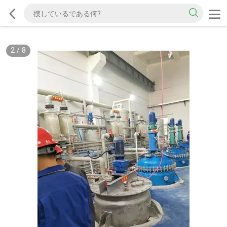
2
/
8